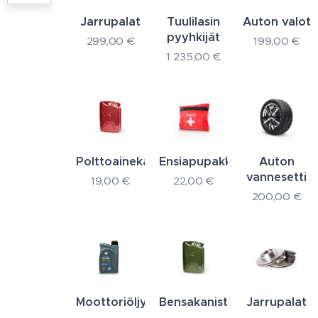
Jarrupalat
Tuulilasin
Auton valot
pyyhkijät
299,00
€
199,00
€
1 235,00
€
Polttoainekanisteri
Ensiapupakkaus
Auton
vannesetti
19,00
€
22,00
€
200,00
€
Moottoriöljy
Bensakanisteri
Jarrupalat