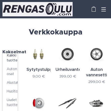
Verkkokauppa
Kokoelmat
Kaikki
tuotteet
Auton
Sytytystulppa
Urheiluvanteet
Auton
osat
vannesetti
9,00
€
399,00
€
299,00
€
Alustat
Huolto
Uudet
tuotteet