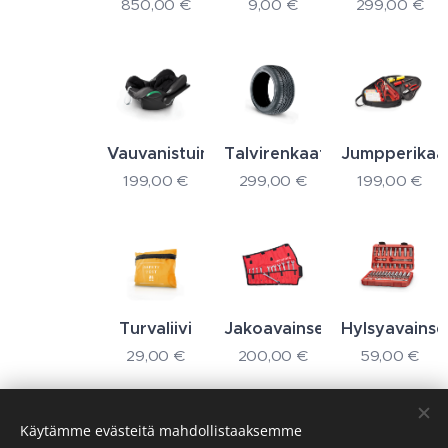
850,00
€
9,00
€
299,00
€
Vauvanistuin
Talvirenkaat
Jumpperikaa
199,00
€
299,00
€
199,00
€
Turvaliivi
Jakoavainsetti
Hylsyavainset
29,00
€
200,00
€
59,00
€
Seuraava
Käytämme evästeitä mahdollistaaksemme