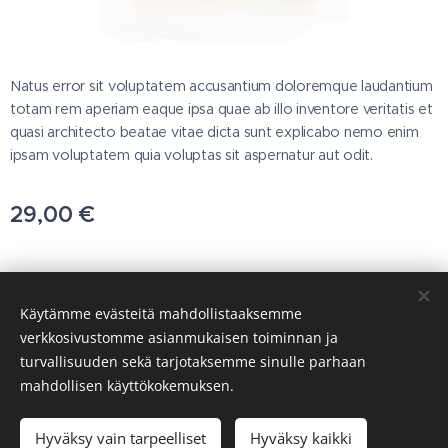
Natus error sit voluptatem accusantium doloremque laudantium
totam rem aperiam eaque ipsa quae ab illo inventore veritatis et
quasi architecto beatae vitae dicta sunt explicabo nemo enim
ipsam voluptatem quia voluptas sit aspernatur aut odit.
29,00
€
© 2025 Kaikki oikeudet pidätetään
Käytämme evästeitä mahdollistaaksemme
T.svanberg OY
verkkosivustomme asianmukaisen toiminnan ja
turvallisuuden sekä tarjotaksemme sinulle parhaan
Evästeet
mahdollisen käyttökokemuksen.
Lisää ostoskoriin
Hyväksy vain tarpeelliset
Hyväksy kaikki