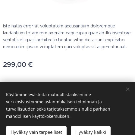
Iste natus error sit voluptatem accusantium doloremque
laudantium totam rem aperiam eaque ipsa quae ab illo inventore
veritatis et quasi architecto beatae vitae dicta sunt explicabo
nemo enim ipsam voluptatem quia voluptas sit aspernatur aut.
299,00
€
© 2025 Kaikki oikeudet pidätetään
Käytämme evästeitä mahdollistaaksemme
T.svanberg OY
verkkosivustomme asianmukaisen toiminnan ja
turvallisuuden sekä tarjotaksemme sinulle parhaan
Evästeet
mahdollisen käyttökokemuksen.
Lisää ostoskoriin
Hyväksy vain tarpeelliset
Hyväksy kaikki