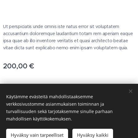
Ut perspiciatis unde omnis iste natus error sit voluptatem
accusantium doloremque laudantium totam rem aperiam eaque
ipsa quae ab illo inventore veritatis et quasi architecto beatae
vitae dicta sunt explicabo nemo enim ipsam voluptatem quia.
200,00
€
© 2025 Kaikki oikeudet pidätetään
Käytämme evästeitä mahdollistaaksemme
T.svanberg OY
verkkosivustomme asianmukaisen toiminnan ja
turvallisuuden sekä tarjotaksemme sinulle parhaan
Evästeet
mahdollisen käyttökokemuksen.
Lisää ostoskoriin
Hyväksy vain tarpeelliset
Hyväksy kaikki