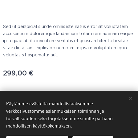
Sed ut perspiciatis unde omnis iste natus error sit voluptatem
accusantium doloremque laudantium totam rem aperiam eaque
ipsa quae ab illo inventore veritatis et quasi architecto beatae
vitae dicta sunt explicabo nemo enim ipsam voluptatem quia
voluptas sit aspernatur aut.
299,00
€
© 2025 Kaikki oikeudet pidätetään
Käytämme evästeitä mahdollistaaksemme
T.svanberg OY
verkkosivustomme asianmukaisen toiminnan ja
turvallisuuden sekä tarjotaksemme sinulle parhaan
Evästeet
mahdollisen käyttökokemuksen.